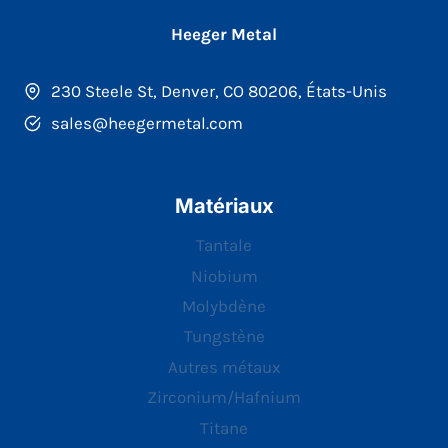
Heeger Metal
230 Steele St, Denver, CO 80206, États-Unis
sales@heegermetal.com
Matériaux
Tantale
Niobium
Molybdène
Tungstène
Autres métaux
Zirconium/Hafnium
Titane