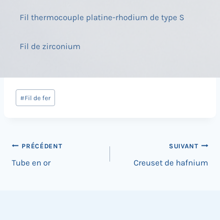
Fil thermocouple platine-rhodium de type S
Fil de zirconium
Post
#
Fil de fer
Tags
:
Navigation
PRÉCÉDENT
SUIVANT
Tube en or
Creuset de hafnium
de
l’article