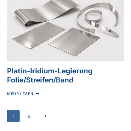
Platin-Iridium-Legierung
Folie/Streifen/Band
PLATIN-
MEHR LESEN
IRIDIUM-
LEGIERUNG
FOLIE/STREIFEN/BAND
Seitennavigation
Nächste
1
2
Seite