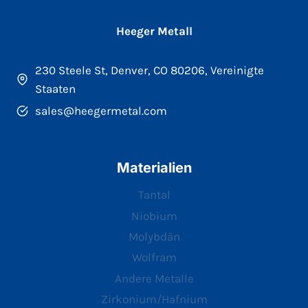
Heeger Metall
230 Steele St, Denver, CO 80206, Vereinigte
Staaten
sales@heegermetal.com
Materialien
Tantal
Niobium
Molybdän
Wolfram
Andere Metalle
Zirkonium/Hafnium