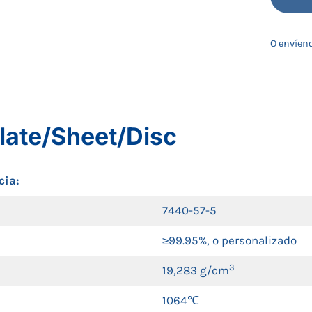
O envíeno
late/Sheet/Disc
cia:
7440-57-5
≥99.95%, o personalizado
3
19,283 g/cm
1064℃