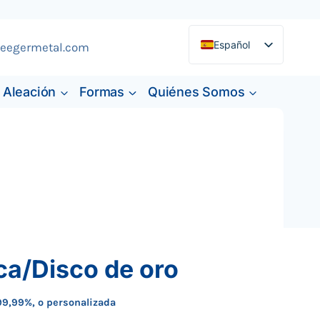
Español
eegermetal.com
English
Aleación
Formas
Quiénes Somos
Deutsch
Français
ca/Disco de oro
99,99%, o personalizada