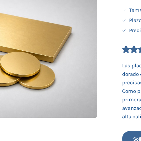
Tama
Plaz
Prec
Las pla
dorado 
precisa
Como pr
primera
avanzad
alta ca
Sol