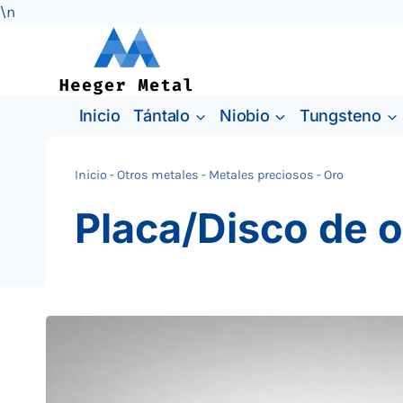
\n
Saltar
al
Contenido
Inicio
Tántalo
Niobio
Tungsteno
Inicio
-
Otros metales
-
Metales preciosos
-
Oro
Placa/Disco de o