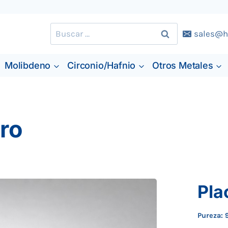
Buscar:
sales@h
Molibdeno
Circonio/Hafnio
Otros Metales
ro
Pla
Pureza: 