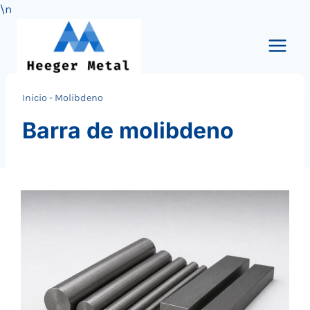
\n
Saltar
al
Contenido
Inicio
-
Molibdeno
Barra de molibdeno