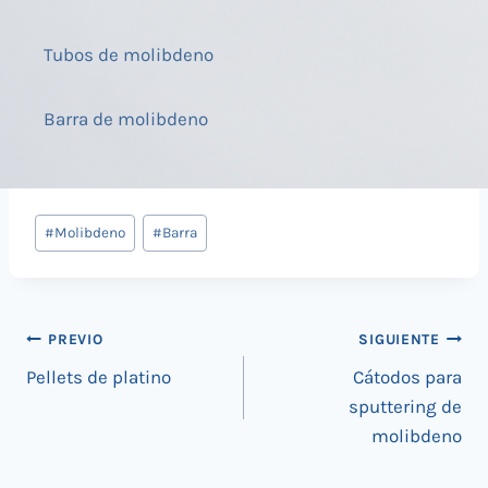
Tubos de molibdeno
Barra de molibdeno
Tags
#
Molibdeno
#
Barra
de
Entradas:
Navegación
PREVIO
SIGUIENTE
Pellets de platino
Cátodos para
de
sputtering de
entradas
molibdeno