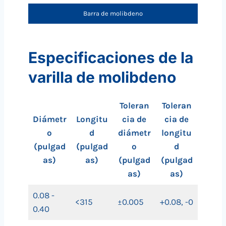
Barra de molibdeno
Especificaciones de la
varilla de molibdeno
Toleran
Toleran
Diámetr
Longitu
cia de
cia de
o
d
diámetr
longitu
(pulgad
(pulgad
o
d
as)
as)
(pulgad
(pulgad
as)
as)
0.08 -
<315
±0.005
+0.08, -0
0.40