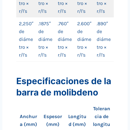
tro ×
tro ×
tro ×
tro ×
tro ×
r/l's
r/l's
r/l's
r/l's
r/l's
2,250″
.1875″
.760″
2.600″
.890″
de
de
de
de
de
diáme
diáme
diáme
diáme
diáme
tro ×
tro ×
tro ×
tro ×
tro ×
r/l's
r/l's
r/l's
r/l's
r/l's
Especificaciones de la
barra de molibdeno
Toleran
Anchur
Espesor
Longitu
cia de
a (mm)
(mm)
d (mm)
longitu