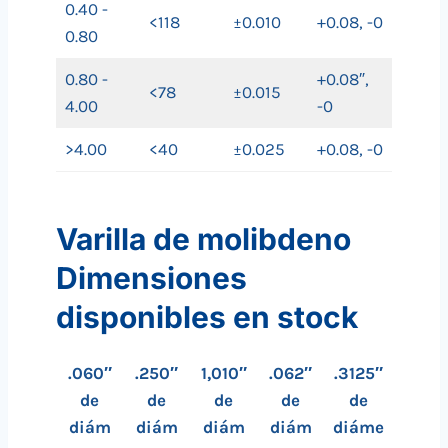
0.40 -
<118
±0.010
+0.08, -0
0.80
0.80 -
+0.08″,
<78
±0.015
4.00
-0
>4.00
<40
±0.025
+0.08, -0
Varilla de molibdeno
Dimensiones
disponibles en stock
.060″
.250″
1,010″
.062″
.3125″
de
de
de
de
de
diám
diám
diám
diám
diáme