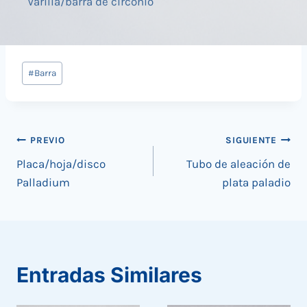
Varilla/barra de circonio
Tags
#
Barra
de
Entradas:
Navegación
PREVIO
SIGUIENTE
Placa/hoja/disco
Tubo de aleación de
de
Palladium
plata paladio
entradas
Entradas Similares