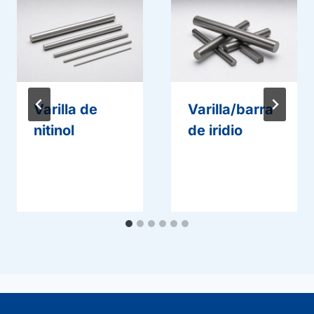
Varilla de
Varilla/barra
nitinol
de iridio