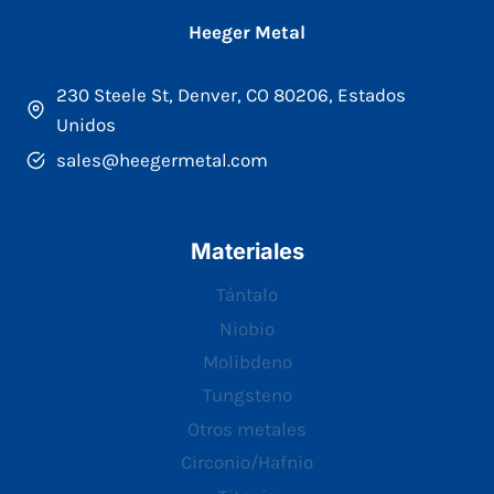
Heeger Metal
230 Steele St, Denver, CO 80206, Estados
Unidos
sales@heegermetal.com
Materiales
Tántalo
Niobio
Molibdeno
Tungsteno
Otros metales
Circonio/Hafnio