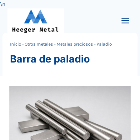
\n
Saltar
al
Contenido
Inicio
-
Otros metales
-
Metales preciosos
-
Paladio
Barra de paladio