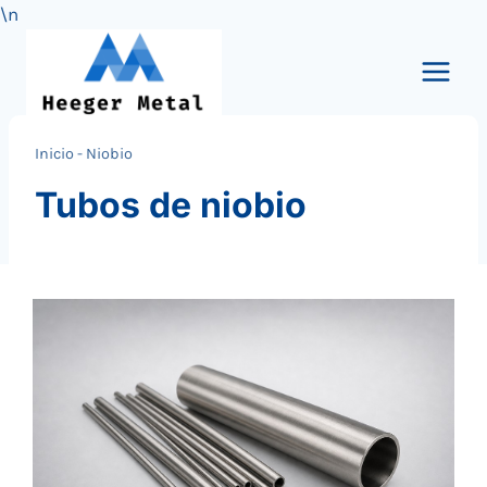
\n
Saltar
al
Contenido
Inicio
-
Niobio
Tubos de niobio