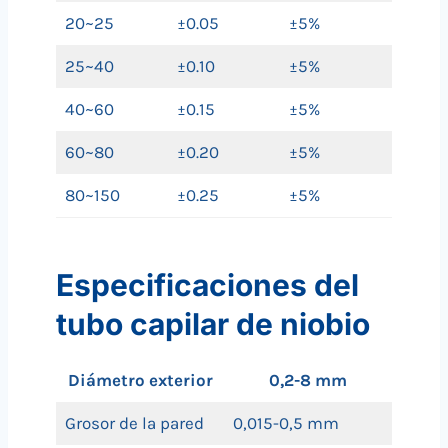
20~25
±0.05
±5%
25~40
±0.10
±5%
40~60
±0.15
±5%
60~80
±0.20
±5%
80~150
±0.25
±5%
Especificaciones del
tubo capilar de niobio
Diámetro exterior
0,2-8 mm
Grosor de la pared
0,015-0,5 mm