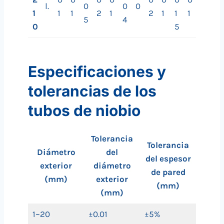
l.
0
0
0
1
1
1
2
1
2
1
1
1
5
4
0
5
Especificaciones y
tolerancias de los
tubos de niobio
Tolerancia
Tolerancia
Diámetro
del
del espesor
exterior
diámetro
de pared
(mm)
exterior
(mm)
(mm)
1~20
±0.01
±5%