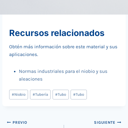
Recursos relacionados
Obtén más información sobre este material y sus
aplicaciones.
Normas industriales para el niobio y sus
aleaciones
Tags
#
Niobio
#
Tubería
#
Tubo
#
Tubo
de
Entradas:
Navegación
PREVIO
SIGUIENTE