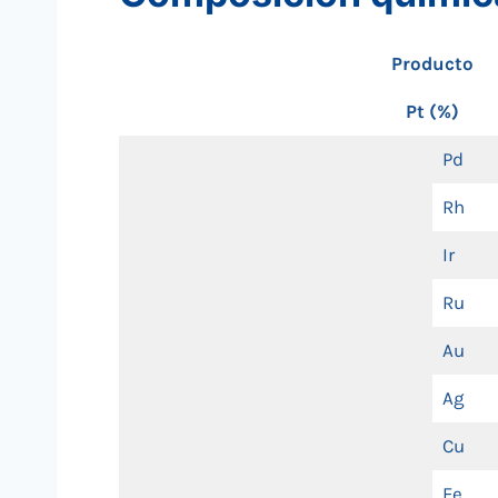
Producto
Pt (%)
Pd
Rh
Ir
Ru
Au
Ag
Cu
Fe