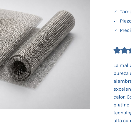
Tama
Plaz
Prec
La malla
pureza 
alambre
excelent
calor. 
platino
tecnolo
alta ca