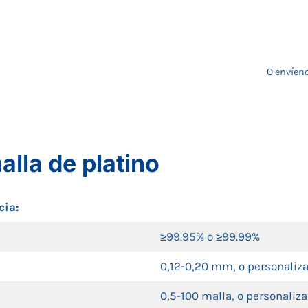
O envíeno
alla de platino
cia:
≥99.95% o ≥99.99%
0,12-0,20 mm, o personaliz
0,5-100 malla, o personaliz