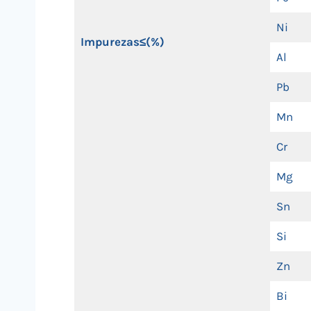
Ni
Impurezas≤(%)
Al
Pb
Mn
Cr
Mg
Sn
Si
Zn
Bi