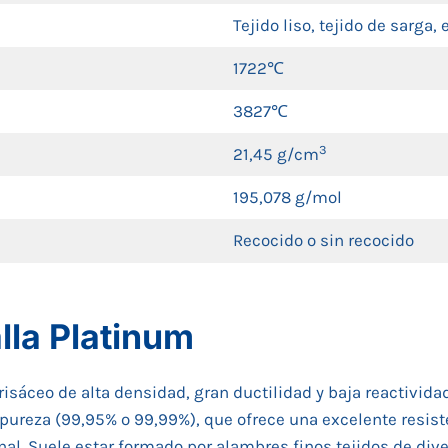
Tejido liso, tejido de sarga, e
1722℃
3827℃
3
21,45 g/cm
195,078 g/mol
Recocido o sin recocido
lla Platinum
risáceo de alta densidad, gran ductilidad y baja reactivida
n pureza (99,95% o 99,99%), que ofrece una excelente resiste
al. Suele estar formado por alambres finos tejidos de di