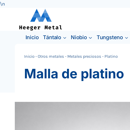
\n
Saltar
al
Contenido
Inicio
Tántalo
Niobio
Tungsteno
Inicio
-
Otros metales
-
Metales preciosos
-
Platino
Malla de platino