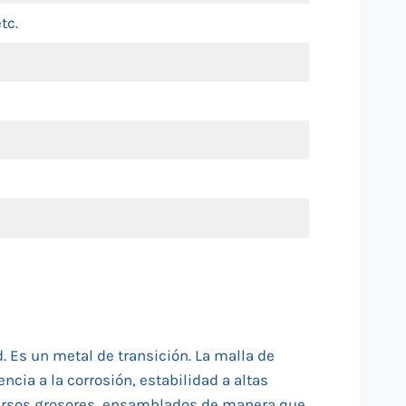
tc.
d. Es un metal de transición. La malla de
ncia a la corrosión, estabilidad a altas
versos grosores, ensamblados de manera que