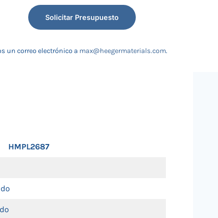
Solicitar Presupuesto
s un correo electrónico a
max@heegermaterials.com
.
HMPL2687
ado
ado