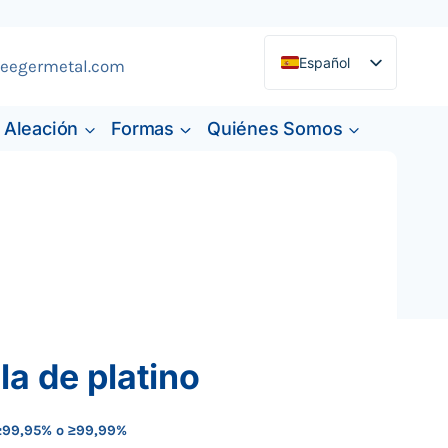
Español
eegermetal.com
English
Aleación
Formas
Quiénes Somos
Deutsch
Français
la de platino
 ≥99,95% o ≥99,99%