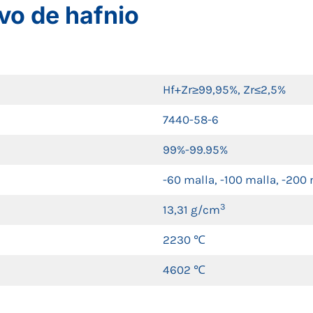
lvo de hafnio
Hf+Zr≥99,95%, Zr≤2,5%
7440-58-6
99%-99.95%
-60 malla, -100 malla, -200 
3
13,31 g/cm
2230 ℃
4602 ℃