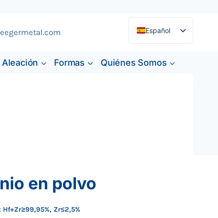
Español
eegermetal.com
English
Aleación
Formas
Quiénes Somos
Deutsch
Français
nio en polvo
:
Hf+Zr≥99,95%, Zr≤2,5%