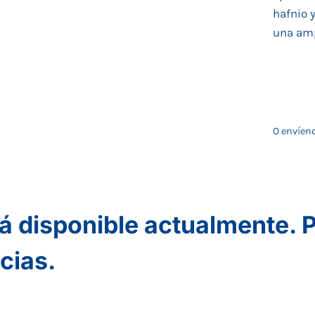
hafnio 
una amp
O envíeno
á disponible actualmente. P
cias.