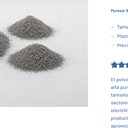
Pureza:
Tama
Plaz
Prec
El polvo
alta pu
tamaños
sectore
electró
product
aprovec