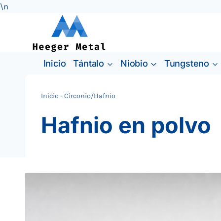
\n
Saltar
al
Contenido
Inicio
Tántalo
Niobio
Tungsteno
Inicio
-
Circonio/Hafnio
Hafnio en polvo