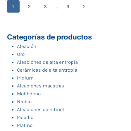
Navegación
Siguiente
1
2
3
...
9
de
página
Página
Categorías de productos
Aleación
Oro
Aleaciones de alta entropía
Cerámicas de alta entropía
Iridium
Aleaciones maestras
Molibdeno
Niobio
Aleaciones de nitinol
Paladio
Platino