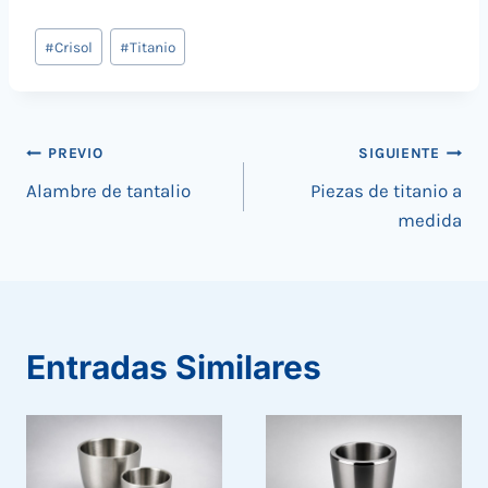
Tags
#
Crisol
#
Titanio
de
Entradas:
Navegación
PREVIO
SIGUIENTE
Alambre de tantalio
Piezas de titanio a
de
medida
entradas
Entradas Similares