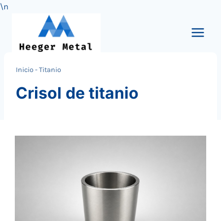
\n
Saltar
al
Contenido
Inicio
-
Titanio
Crisol de titanio