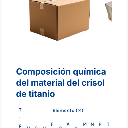
Composición química
del material del crisol
de titanio
T
Elemento
(%)
i
F
A
M
N
P
T
p