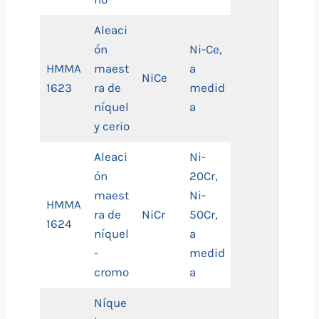
Aleaci
ón
Ni-Ce,
HMMA
maest
a
NiCe
1623
ra de
medid
níquel
a
y cerio
Aleaci
Ni-
ón
20Cr,
maest
Ni-
HMMA
ra de
NiCr
50Cr,
1624
níquel
a
-
medid
cromo
a
Níque