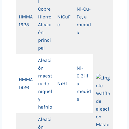
l
Cobre
Ni-Cu-
HMMA
Hierro
NiCuF
Fe, a
1625
Aleaci
e
medid
ón
a
princi
pal
Aleaci
ón
Ni-
maest
0,3Hf,
HMMA
ra de
NiHf
a
1626
níquel
medid
y
a
hafnio
Aleaci
ón