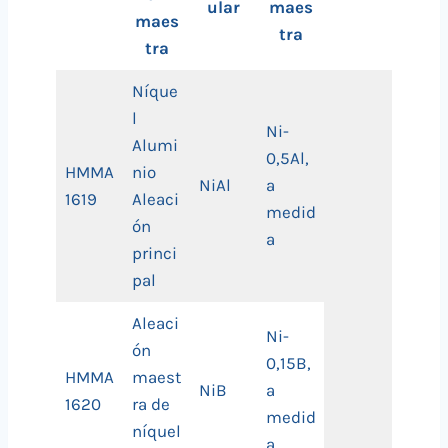
ular
maes
maes
tra
tra
Níque
l
Ni-
Alumi
0,5Al,
HMMA
nio
NiAl
a
1619
Aleaci
medid
ón
a
princi
pal
Aleaci
Ni-
ón
0,15B,
HMMA
maest
NiB
a
1620
ra de
medid
níquel
a