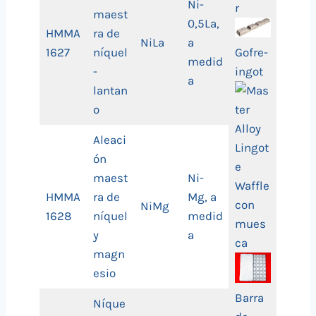
Ni-
maest
0,5La,
HMMA
ra de
NiLa
a
Gofre-
1627
níquel
medid
ingot
-
a
lantan
o
Aleaci
ón
maest
Ni-
HMMA
ra de
Mg, a
NiMg
1628
níquel
medid
y
a
magn
esio
Barra
Níque