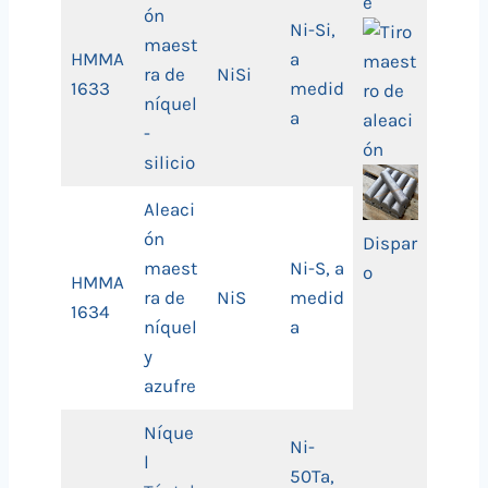
e
ón
Ni-Si,
maest
HMMA
a
ra de
NiSi
1633
medid
níquel
a
-
silicio
Aleaci
ón
Dispar
maest
Ni-S, a
o
HMMA
ra de
NiS
medid
1634
níquel
a
y
azufre
Níque
Ni-
l
50Ta,