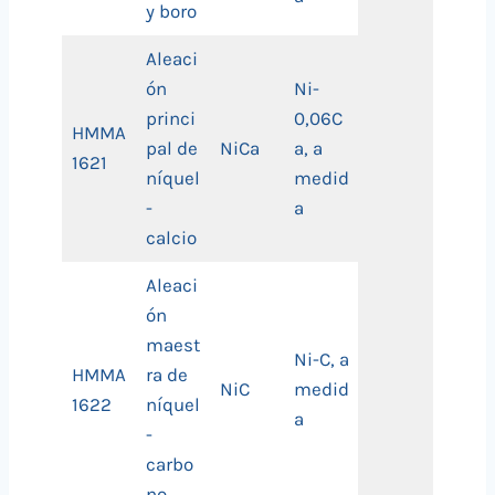
y boro
Aleaci
ón
Ni-
princi
0,06C
HMMA
pal de
NiCa
a, a
1621
níquel
medid
-
a
calcio
Aleaci
ón
maest
Ni-C, a
HMMA
ra de
NiC
medid
1622
níquel
a
-
carbo
no