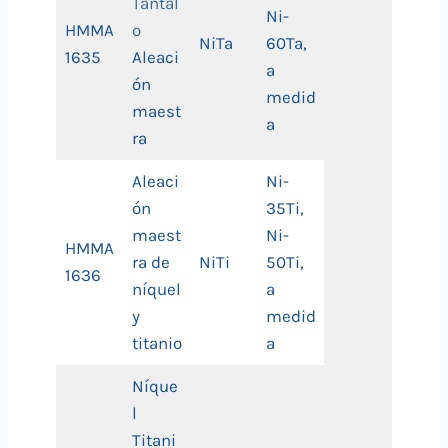
Tántal
Ni-
HMMA
o
NiTa
60Ta,
1635
Aleaci
a
ón
medid
maest
a
ra
Aleaci
Ni-
ón
35Ti,
maest
Ni-
HMMA
ra de
NiTi
50Ti,
1636
níquel
a
y
medid
titanio
a
Níque
l
Titani