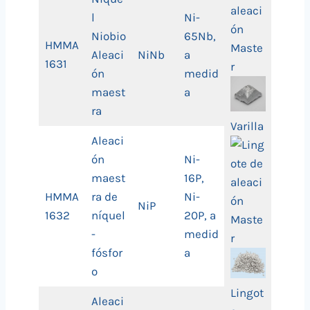
l
Ni-
Niobio
65Nb,
HMMA
Aleaci
NiNb
a
1631
ón
medid
maest
a
ra
Varilla
Aleaci
ón
Ni-
maest
16P,
HMMA
ra de
Ni-
NiP
1632
níquel
20P, a
-
medid
fósfor
a
o
Lingot
Aleaci