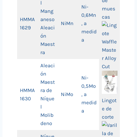
de
l
Ni-
mues
Mang
0,6Mn
cas
HMMA
aneso
NiMn
, a
1629
Aleaci
medid
ón
a
Maest
ra
Aleaci
ón
Ni-
Maest
0,5Mo
HMMA
ra de
NiMo
, a
1630
Níque
Lingot
medid
l
e de
a
Molib
corte
deno
Níque