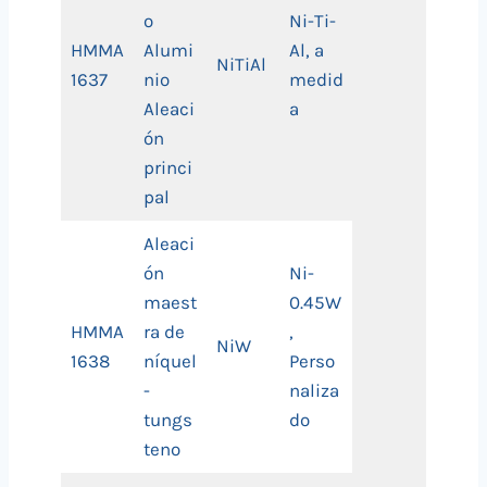
o
Ni-Ti-
HMMA
Alumi
Al, a
NiTiAl
1637
nio
medid
Aleaci
a
ón
princi
pal
Aleaci
ón
Ni-
maest
0.45W
HMMA
ra de
,
NiW
1638
níquel
Perso
-
naliza
tungs
do
teno