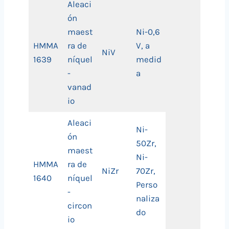
Aleaci
ón
maest
Ni-0,6
HMMA
ra de
V, a
NiV
1639
níquel
medid
-
a
vanad
io
Aleaci
Ni-
ón
50Zr,
maest
Ni-
HMMA
ra de
NiZr
70Zr,
1640
níquel
Perso
-
naliza
circon
do
io