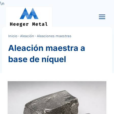
\n
Saltar
al
Contenido
Inicio
-
Aleación
-
Aleaciones maestras
Aleación maestra a
base de níquel