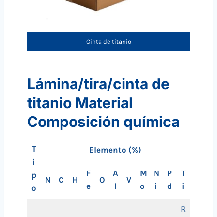
Cinta de titanio
Lámina/tira/cinta de
titanio Material
Composición química
T
Elemento
(%)
i
F
A
M
N
P
T
p
N
C
H
O
V
e
l
o
i
d
i
o
R