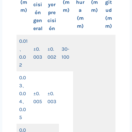
(m
(m
hur
(m
git
cisi
yor
m)
m)
a
m)
ud
ón
pre
(m
(m
gen
cisi
m)
m)
eral
ón
0.01
、
±0.
±0.
30-
0.0
003
002
100
2
0.0
3、
0.0
±0.
±0.
4、
005
003
0.0
5
0.0