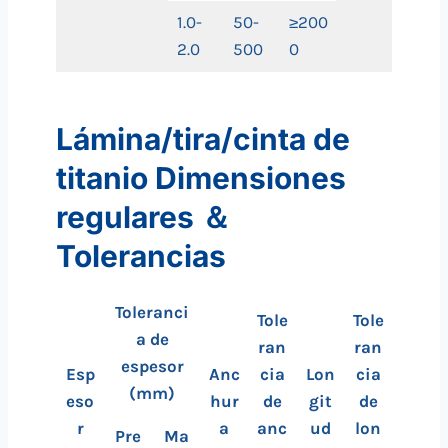
1.0-
50-
≥200
2.0
500
0
Lámina/tira/cinta de
titanio Dimensiones
regulares ＆
Tolerancias
Toleranci
Tole
Tole
a de
ran
ran
espesor
Esp
Anc
cia
Lon
cia
(mm)
eso
hur
de
git
de
r
a
anc
ud
lon
Pre
Ma