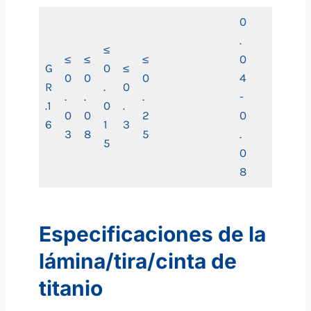
0
.
≤
≤
≤
≤
0
G
0
≤
0
0
0
4
R
.
0
.
.
.
-
.1
0
.
0
0
2
0
6
1
3
3
8
5
.
5
0
8
Especificaciones de la
lámina/tira/cinta de
titanio