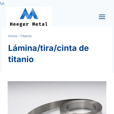
\n
Saltar
al
Contenido
Inicio
-
Titanio
Lámina/tira/cinta de
titanio