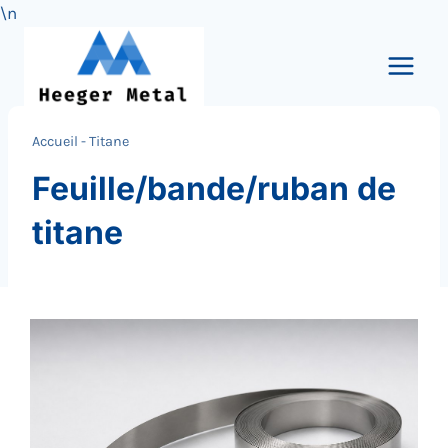
\n
Skip
to
content
Accueil
-
Titane
Feuille/bande/ruban de
titane