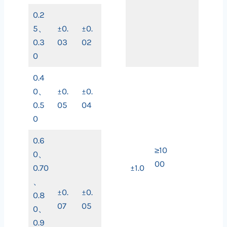
0.2
5、
±0.
±0.
0.3
03
02
0
0.4
0、
±0.
±0.
0.5
05
04
0
0.6
≥10
0、
00
0.70
±1.0
、
±0.
±0.
0.8
07
05
0、
0.9