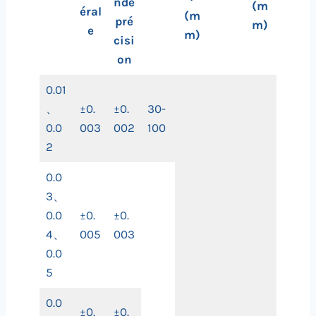
nde
(m
éral
(m
pré
m)
e
m)
cisi
on
0.01
、
±0.
±0.
30-
0.0
003
002
100
2
0.0
3、
0.0
±0.
±0.
4、
005
003
0.0
5
0.0
±0.
±0.