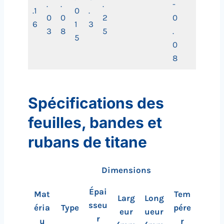
.
.
.
-
.1
0
.
0
0
2
0
6
1
3
3
8
5
.
5
0
8
Spécifications des
feuilles, bandes et
rubans de titane
Dimensions
Épai
Mat
Tem
Larg
Long
sseu
éria
Type
pére
eur
ueur
r
u
r