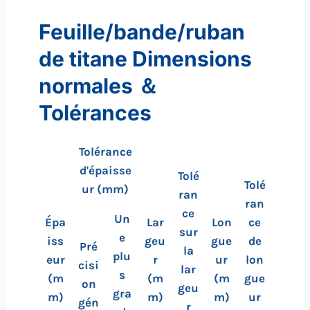
Feuille/bande/ruban
de titane Dimensions
normales ＆
Tolérances
Tolérance
d'épaisse
Tolé
Tolé
ur (mm)
ran
ran
ce
Un
Épa
Lar
Lon
ce
sur
e
iss
geu
gue
de
Pré
la
plu
eur
r
ur
lon
cisi
lar
s
(m
(m
(m
gue
on
geu
gra
m)
m)
m)
ur
gén
r