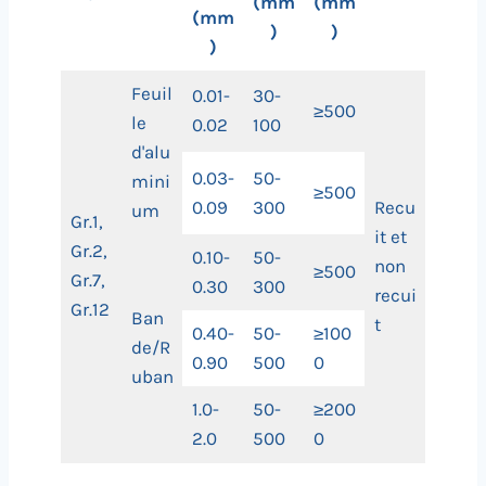
(mm
(mm
(mm
)
)
)
Feuil
0.01-
30-
≥500
le
0.02
100
d'alu
0.03-
50-
mini
≥500
0.09
300
Recu
um
Gr.1,
it et
Gr.2,
0.10-
50-
non
≥500
Gr.7,
0.30
300
recui
Gr.12
Ban
t
0.40-
50-
≥100
de/R
0.90
500
0
uban
1.0-
50-
≥200
2.0
500
0