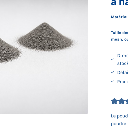
à h
Matéria
Taille d
mesh, o
Dime
stoc
Déla
Prix
La poud
poudre 