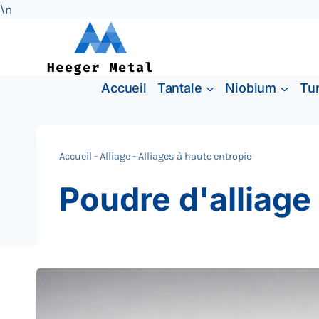
\n
Skip
to
content
Accueil
Tantale
Niobium
Tu
Accueil
-
Alliage
-
Alliages à haute entropie
Poudre d'alliag