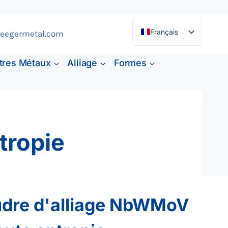
Français
eegermetal.com
English
tres Métaux
Alliage
Formes
Deutsch
Español
tropie
dre d'alliage NbWMoV