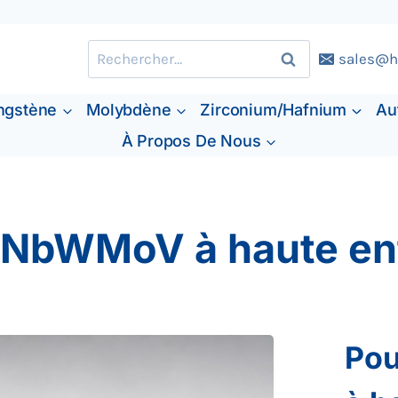
Rechercher :
sales@h
ngstène
Molybdène
Zirconium/Hafnium
Au
À Propos De Nous
e NbWMoV à haute en
Pou