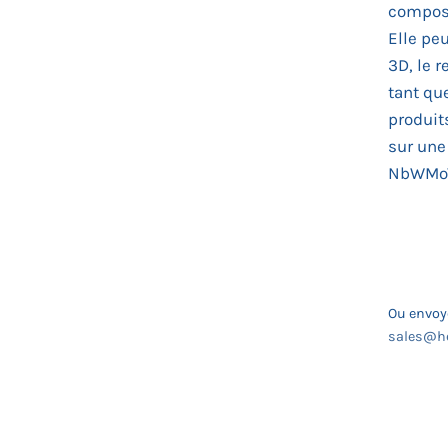
composi
Elle pe
3D, le 
tant qu
produit
sur une
NbWMoV 
Ou envoye
sales@he