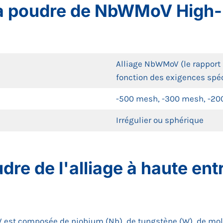
la poudre de NbWMoV High-
Alliage NbWMoV (le rapport 
fonction des exigences spé
-500 mesh, -300 mesh, -20
Irrégulier ou sphérique
udre de l'alliage à haute 
 est composée de niobium (Nb), de tungstène (W), de moly