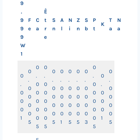
9
.
Ê
9
F
C
t
S
A
N
Z
S
P
T
N
K
9
e
a
r
n
l
i
n
b
t
a
a
9
e
W
1
0
0
0
0
0
0
0
0
0
0
0
.
.
.
0
.
.
.
.
.
.
.
.
0
0
0
.
0
0
0
0
0
0
0
0
0
0
0
0
0
0
0
0
0
0
0
0
0
0
0
0
0
0
0
0
0
0
0
0
0
0
0
0
0
0
0
0
0
0
0
1
0
0
0
1
5
5
1
5
5
3
5
5
5
5
E