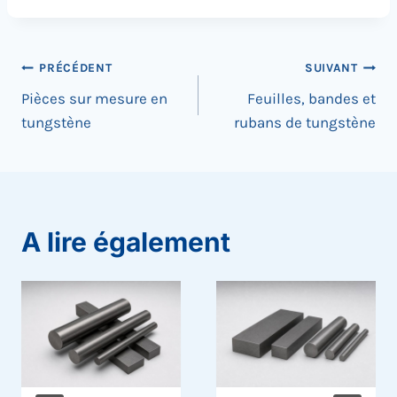
:
Navigation
PRÉCÉDENT
SUIVANT
Pièces sur mesure en
Feuilles, bandes et
de
tungstène
rubans de tungstène
l’article
A lire également