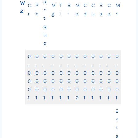
a
W
C
P
M
T
B
M
C
C
B
C
M
n
2
r
b
g
i
i
o
d
u
a
o
n
t
q
u
e
0
0
0
0
0
0
0
0
0
0
0
0
.
.
.
.
.
.
.
.
.
.
.
.
0
0
0
0
0
0
0
0
0
0
0
0
0
0
0
0
0
0
0
0
0
0
0
0
0
0
0
0
0
0
0
0
0
0
0
0
1
1
1
1
1
1
2
1
1
1
1
1
E
n
t
a