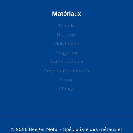
Matériaux
Tantale
Niobium
Molybdène
Tungstène
Autres métaux
Zirconium/Hafnium
Titane
Alliage
© 2026 Heeger Metal - Spécialiste des métaux et