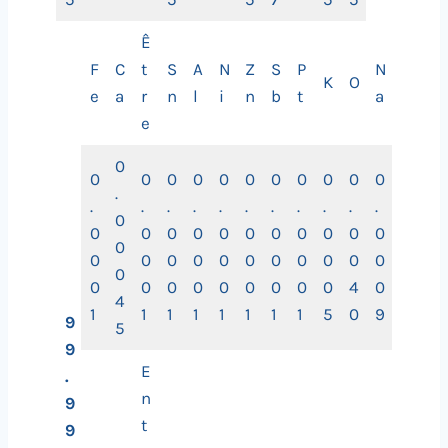
Ê
F
C
t
S
A
N
Z
S
P
N
K
O
e
a
r
n
l
i
n
b
t
a
e
0
0
0
0
0
0
0
0
0
0
0
0
.
.
.
.
.
.
.
.
.
.
.
.
0
0
0
0
0
0
0
0
0
0
0
0
0
0
0
0
0
0
0
0
0
0
0
0
0
0
0
0
0
0
0
0
0
0
4
0
4
1
1
1
1
1
1
1
1
5
0
9
9
5
9
E
.
n
9
t
9