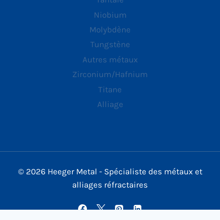
Niobium
Molybdène
Tungstène
Autres métaux
Zirconium/Hafnium
Titane
Alliage
© 2026 Heeger Metal - Spécialiste des métaux et
alliages réfractaires