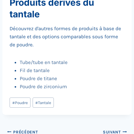
Produits dérivés du
tantale
Découvrez d'autres formes de produits à base de
tantale et des options comparables sous forme
de poudre.
Tube/tube en tantale
Fil de tantale
Poudre de titane
Poudre de zirconium
Post
#
Poudre
#
Tantale
Tags
:
Navigation
PRÉCÉDENT
SUIVANT