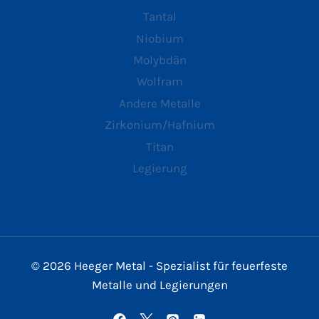
Tantal
Niobium
Molybdän
Wolfram
Andere Metalle
Zirkonium/Hafnium
Titan
Legierung
© 2026 Heeger Metal - Spezialist für feuerfeste
Metalle und Legierungen