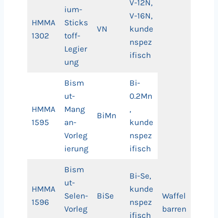
V-12N,
ium-
V-16N,
HMMA
Sticks
VN
kunde
1302
toff-
nspez
Legier
ifisch
ung
Bism
Bi-
ut-
0.2Mn
HMMA
Mang
,
BiMn
1595
an-
kunde
Vorleg
nspez
ierung
ifisch
Bism
Bi-Se,
ut-
HMMA
kunde
Selen-
BiSe
Waffel
1596
nspez
Vorleg
barren
ifisch