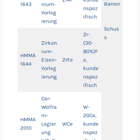
Barren
1643
nium-
nspez
Vorleg
ifisch
ierung
Schus
Zr-
s
Zirkon
(30-
ium-
80%)F
HMMA
Eisen-
ZrFe
e,
1644
Vorleg
kunde
ierung
nspez
ifisch
Cer-
Wolfra
W-
m-
20Ce,
HMMA
Legier
WCe
kunde
2010
ung
nspez