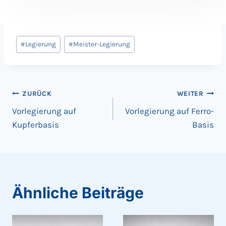
Beitrags
#
Legierung
#
Meister-Legierung
Tags:
Beitragsnavigation
ZURÜCK
WEITER
Vorlegierung auf
Vorlegierung auf Ferro-
Kupferbasis
Basis
Ähnliche Beiträge