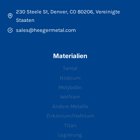
230 Steele St, Denver, CO 80206, Vereinigte
Staaten
sales@heegermetal.com
Materialien
Tantal
Niobium
Molybdän
Wolfram
Andere Metalle
Zirkonium/Hafnium
Titan
Legierung