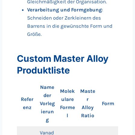
Gleichmäßigkeit der Organisation.
Verarbeitung und Formgebung
:
Schneiden oder Zerkleinern des
Barrens in die gewünschte Form und
Größe.
Custom Master Alloy
Produktliste
Name
Molek
Maste
der
Refer
ulare
r
Vorleg
Form
enz
Forme
Alloy
ierun
l
Ratio
g
Vanad