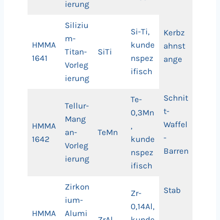
ierung
Siliziu
Si-Ti,
Kerbz
m-
HMMA
kunde
ahnst
Titan-
SiTi
1641
nspez
ange
Vorleg
ifisch
ierung
Schnit
Te-
Tellur-
t-
0,3Mn
Mang
Waffel
HMMA
,
an-
TeMn
-
1642
kunde
Vorleg
Barren
nspez
ierung
ifisch
Zirkon
Stab
Zr-
ium-
0,14Al,
HMMA
Alumi
ZrAl
kunde