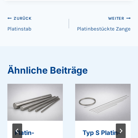
Beitragsnavigation
ZURÜCK
WEITER
Platinstab
Platinbestückte Zange
Ähnliche Beiträge
Platin-
Typ S Platin-