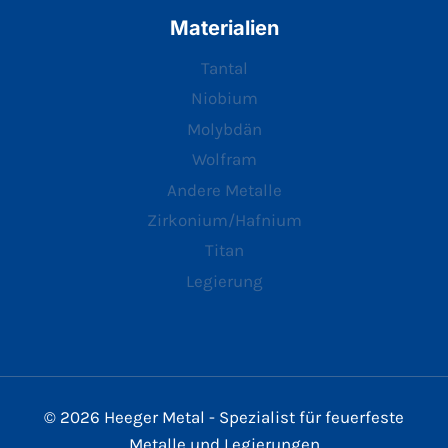
Materialien
Tantal
Niobium
Molybdän
Wolfram
Andere Metalle
Zirkonium/Hafnium
Titan
Legierung
© 2026 Heeger Metal - Spezialist für feuerfeste
Metalle und Legierungen