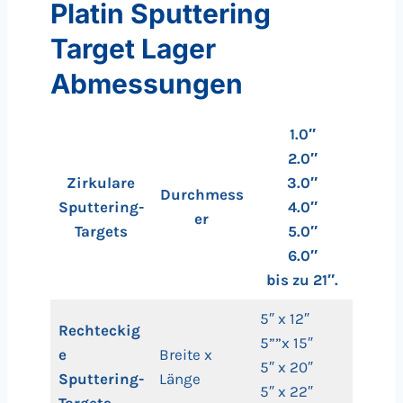
Platin Sputtering
Target Lager
Abmessungen
1.0″
2.0″
Zirkulare
3.0″
Durchmess
Sputtering-
4.0″
er
Targets
5.0″
6.0″
bis zu 21″.
5″ x 12″
Rechteckig
5””x 15″
e
Breite x
5″ x 20″
Sputtering-
Länge
5″ x 22″