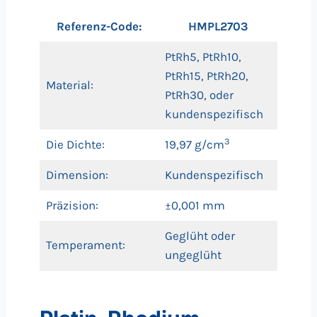
Referenz-Code:
HMPL2703
PtRh5, PtRh10,
PtRh15, PtRh20,
Material:
PtRh30, oder
kundenspezifisch
3
Die Dichte:
19,97 g/cm
Dimension:
Kundenspezifisch
Präzision:
±0,001 mm
Geglüht oder
Temperament:
ungeglüht