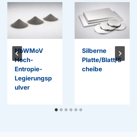
NbWMoV
Silberne
Hoch-
Platte/Blatt/S
Entropie-
cheibe
Legierungsp
ulver