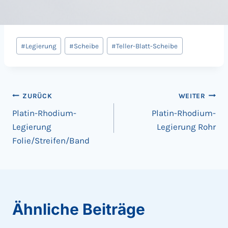
Beitrags
#
Legierung
#
Scheibe
#
Teller-Blatt-Scheibe
Tags:
Beitragsnavigation
ZURÜCK
WEITER
Platin-Rhodium-
Platin-Rhodium-
Legierung
Legierung Rohr
Folie/Streifen/Band
Ähnliche Beiträge