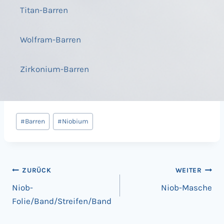
Titan-Barren
Wolfram-Barren
Zirkonium-Barren
Beitrags
#
Barren
#
Niobium
Tags:
Beitragsnavigation
ZURÜCK
WEITER
Niob-
Niob-Masche
Folie/Band/Streifen/Band