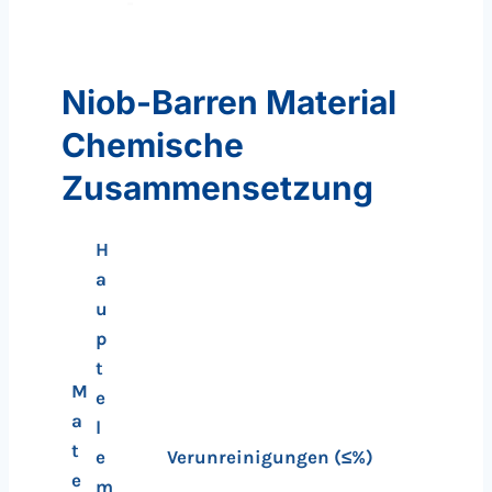
Niob-Barren Material
Chemische
Zusammensetzung
H
a
u
p
t
M
e
a
l
t
e
Verunreinigungen (≤%)
e
m