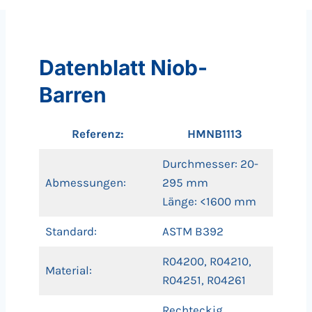
Datenblatt Niob-
Barren
Referenz:
HMNB1113
Durchmesser: 20-
Abmessungen:
295 mm
Länge: <1600 mm
Standard:
ASTM B392
R04200, R04210,
Material:
R04251, R04261
Rechteckig,