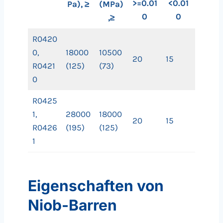
>=0.01
<0.01
Pa), ≥
(MPa)
0
0
,≥
R0420
0,
18000
10500
20
15
R0421
(125)
(73)
0
R0425
1,
28000
18000
20
15
R0426
(195)
(125)
1
Eigenschaften von
Niob-Barren