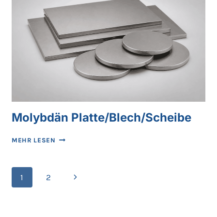
Molybdän Platte/Blech/Scheibe
MOLYBDÄN
MEHR LESEN
PLATTE/BLECH/SCHEIBE
Seitennavigation
Nächste
1
2
Seite