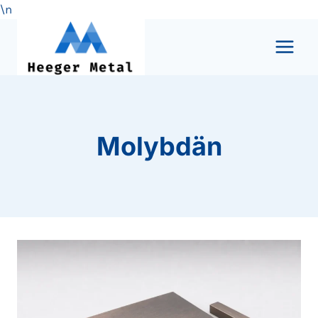
\n
Zum
Inhalt
springen
Molybdän