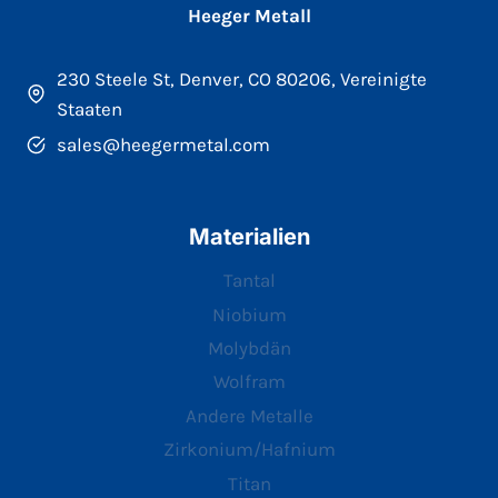
Heeger Metall
230 Steele St, Denver, CO 80206, Vereinigte
Staaten
sales@heegermetal.com
Materialien
Tantal
Niobium
Molybdän
Wolfram
Andere Metalle
Zirkonium/Hafnium
Titan